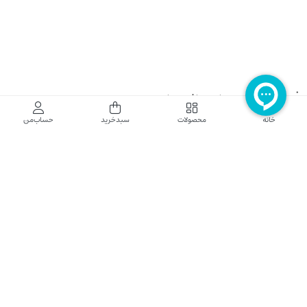
فروشگاه اینترنتی نایب نت
خانه
محصولات
سبدخرید
حساب‌من
فروشگاه اینترنتی نایب‌نت توزیع کننده تجهیزات شبکه در کشور می باشد که محصولات خود
راجهت فروش به نصاب ها و فروشندگان و مشتریان نهایی به بازار در بستر اینترنت ارائه می
نماید تا در تجهیز ابزار شبکه مورد نیاز بازار سهیم باشد. فروشگاه اینترنتی نایب‌نت ، دارای نماد
الکترونیک و تحت نظارت سازمان توسعه تجارت الکترونیک وزارت صنعت، معدن و تجارت
فعالیت می نماید.
تلفن پشتیبانی: 52783000-021 2605335-0935
5425057-0939 2336217-0910
ساعت کاری: شنبه تا چهارشنبه 9 الی 18