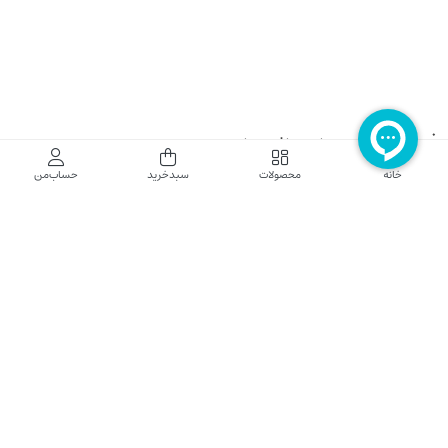
فروشگاه اینترنتی نایب نت
خانه
محصولات
سبدخرید
حساب‌من
فروشگاه اینترنتی نایب‌نت توزیع کننده تجهیزات شبکه در کشور می باشد که محصولات خود
راجهت فروش به نصاب ها و فروشندگان و مشتریان نهایی به بازار در بستر اینترنت ارائه می
نماید تا در تجهیز ابزار شبکه مورد نیاز بازار سهیم باشد. فروشگاه اینترنتی نایب‌نت ، دارای نماد
الکترونیک و تحت نظارت سازمان توسعه تجارت الکترونیک وزارت صنعت، معدن و تجارت
فعالیت می نماید.
تلفن پشتیبانی: 52783000-021 2605335-0935
5425057-0939 2336217-0910
ساعت کاری: شنبه تا چهارشنبه 9 الی 18