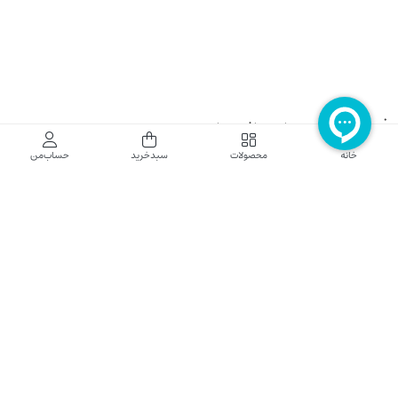
فروشگاه اینترنتی نایب نت
خانه
محصولات
سبدخرید
حساب‌من
فروشگاه اینترنتی نایب‌نت توزیع کننده تجهیزات شبکه در کشور می باشد که محصولات خود
راجهت فروش به نصاب ها و فروشندگان و مشتریان نهایی به بازار در بستر اینترنت ارائه می
نماید تا در تجهیز ابزار شبکه مورد نیاز بازار سهیم باشد. فروشگاه اینترنتی نایب‌نت ، دارای نماد
الکترونیک و تحت نظارت سازمان توسعه تجارت الکترونیک وزارت صنعت، معدن و تجارت
فعالیت می نماید.
تلفن پشتیبانی: 52783000-021 2605335-0935
5425057-0939 2336217-0910
ساعت کاری: شنبه تا چهارشنبه 9 الی 18