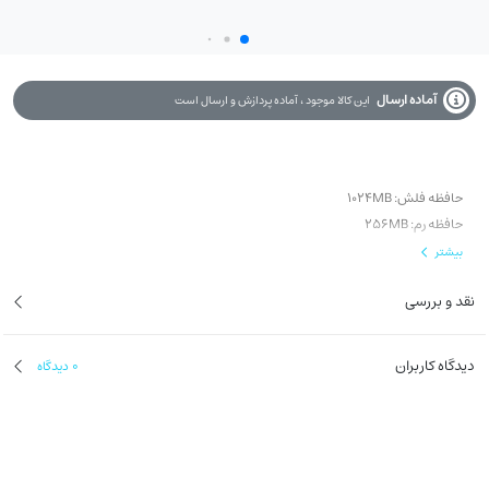
آماده ارسال
این کالا موجود ، آماده پردازش و ارسال است
حافظه فلش: 1024MB
حافظه رم: 256MB
نرخ انتقال دیتا: 5.2 گیگابیت ثانیه
بیشتر
ابعاد: 62.5 * 220 * 220 میلیمتر
نقد و بررسی
وزن: 2.09 کیلوگرم
دیدگاه کاربران
0
دیدگاه