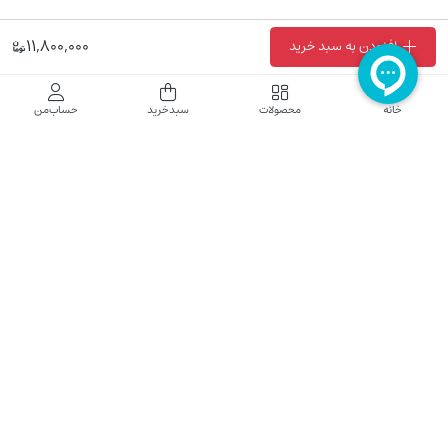
11,800,000
افزودن به سبد خرید
فروشگاه اینترنتی نایب نت
خانه
محصولات
سبدخرید
حساب‌من
فروشگاه اینترنتی نایب‌نت توزیع کننده تجهیزات شبکه در کشور می باشد که محصولات خود
راجهت فروش به نصاب ها و فروشندگان و مشتریان نهایی به بازار در بستر اینترنت ارائه می
نماید تا در تجهیز ابزار شبکه مورد نیاز بازار سهیم باشد. فروشگاه اینترنتی نایب‌نت ، دارای نماد
الکترونیک و تحت نظارت سازمان توسعه تجارت الکترونیک وزارت صنعت، معدن و تجارت
فعالیت می نماید.
تلفن پشتیبانی: 52783000-021 2605335-0935
5425057-0939 2336217-0910
ساعت کاری: شنبه تا چهارشنبه 9 الی 18
کلیه حقوق مادی و معنوی این سایت محفوظ و متعلق به نایب‌نت است.