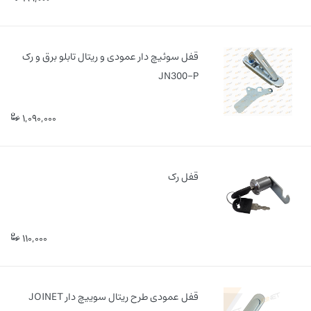
قفل سوئیچ دار عمودی و ریتال تابلو برق و رک
JN300-P
1,090,000
قفل رک
110,000
قفل عمودی طرح ریتال سوییچ دار JOINET