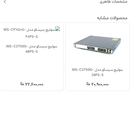
‌مشخصات ظاهری
محصولات مشابه
سوئیچ سیسکو مدل WS-C3750G-
48PS-S
سوئیچ سیسکو مدل WS-C3750G-
24PS-S
22,600,000
20,900,000