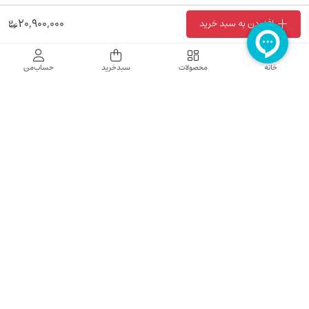
20,900,000
افزودن به سبد خرید
فروشگاه اینترنتی نایب نت
خانه
محصولات
سبدخرید
حساب‌من
فروشگاه اینترنتی نایب‌نت توزیع کننده تجهیزات شبکه در کشور می باشد که محصولات خود
راجهت فروش به نصاب ها و فروشندگان و مشتریان نهایی به بازار در بستر اینترنت ارائه می
نماید تا در تجهیز ابزار شبکه مورد نیاز بازار سهیم باشد. فروشگاه اینترنتی نایب‌نت ، دارای نماد
الکترونیک و تحت نظارت سازمان توسعه تجارت الکترونیک وزارت صنعت، معدن و تجارت
فعالیت می نماید.
تلفن پشتیبانی: 52783000-021 2605335-0935
5425057-0939 2336217-0910
ساعت کاری: شنبه تا چهارشنبه 9 الی 18
کلیه حقوق مادی و معنوی این سایت محفوظ و متعلق به نایب‌نت است.