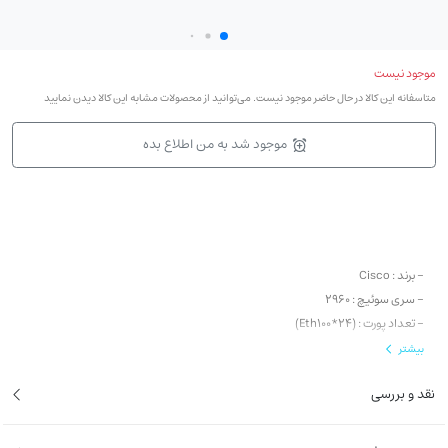
موجود نیست
متاسفانه این کالا در حال حاضر موجود نیست. می‌توانید از محصولات مشابه این کالا دیدن نمایید
موجود شد به من اطلاع بده
- برند : Cisco
- سری سوئیچ : 2960
- تعداد پورت : (Eth100*24)
- نوع آپلینک : 4 عدد پورت در قسمت Uplink (2 عدد پورت SFP و 2 عدد پورت اترنت با
بیشتر
سرعت 1G)
نقد و بررسی
- لایه : لایه 2
- قابلیت PoE: دارد( 8 عدد پورت PoE و 16 عدد پورت Eth )
-حداکثر توان PoE معادل 370W