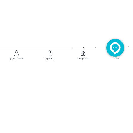
فروشگاه اینترنتی نایب نت
خانه
محصولات
سبدخرید
حساب‌من
فروشگاه اینترنتی نایب‌نت توزیع کننده تجهیزات شبکه در کشور می باشد که محصولات خود
راجهت فروش به نصاب ها و فروشندگان و مشتریان نهایی به بازار در بستر اینترنت ارائه می
نماید تا در تجهیز ابزار شبکه مورد نیاز بازار سهیم باشد. فروشگاه اینترنتی نایب‌نت ، دارای نماد
الکترونیک و تحت نظارت سازمان توسعه تجارت الکترونیک وزارت صنعت، معدن و تجارت
فعالیت می نماید.
تلفن پشتیبانی: 52783000-021 2605335-0935
5425057-0939 2336217-0910
ساعت کاری: شنبه تا چهارشنبه 9 الی 18