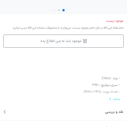
موجود نیست
متاسفانه این کالا در حال حاضر موجود نیست. می‌توانید از محصولات مشابه این کالا دیدن نمایید
موجود شد به من اطلاع بده
- برند : Cisco
- سری سوئیچ : 2960
- تعداد پورت : (Eth100*48)
- نوع آپلینک : 4 عدد پورت در قسمت Uplink (2 عدد پورت SFP و 2 عدد پورت اترنت با
بیشتر
سرعت 1G)
نقد و بررسی
- لایه : لایه 2
- قابلیت PoE: دارد
-حداکثر توان PoE معادل 370W