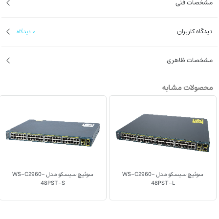
مشخصات فنی
- قابلیت Stack : ندارد
- ظرفیت : 16 گیگابیت در ثانیه
دیدگاه کاربران
0
دیدگاه
- 1 سال گارانتی
- وضعیت: کارکرده، ریفر
‌مشخصات ظاهری
محصولات مشابه
سوئیچ سیسکو مدل WS-C2960-
سوئیچ سیسکو مدل WS-C2960-
48PST-S
48PST-L