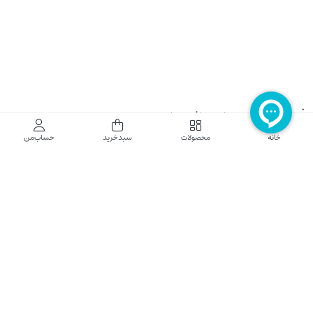
فروشگاه اینترنتی نایب نت
خانه
محصولات
سبدخرید
حساب‌من
فروشگاه اینترنتی نایب‌نت توزیع کننده تجهیزات شبکه در کشور می باشد که محصولات خود
راجهت فروش به نصاب ها و فروشندگان و مشتریان نهایی به بازار در بستر اینترنت ارائه می
نماید تا در تجهیز ابزار شبکه مورد نیاز بازار سهیم باشد. فروشگاه اینترنتی نایب‌نت ، دارای نماد
الکترونیک و تحت نظارت سازمان توسعه تجارت الکترونیک وزارت صنعت، معدن و تجارت
فعالیت می نماید.
تلفن پشتیبانی: 52783000-021 2605335-0935
5425057-0939 2336217-0910
ساعت کاری: شنبه تا چهارشنبه 9 الی 18