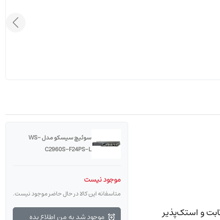
سوئیچ سیسکو مدل WS-
C2960S-F24PS-L
موجود نیست
متاسفانه این کالا در حال حاضر موجود نیست.
هٔ Cisco Catalyst 2960-S است؛ یک سوئیچ لایه-۲ مدیریتی، ثابت و استک‌پذیر
موجود شد به من اطلاع بده