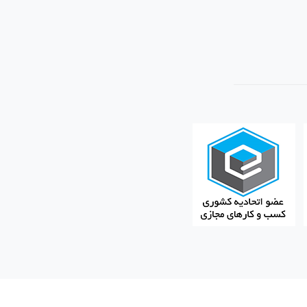
WS- معمولاً در wiring-closet یا اتاق کابل‌کشی شعب سازمانی
کان تأمین برق PoE تغذیه و به شبکه متصل کند. این آرایش برای
وقتی قرار است تعداد قابل‌توجهی اکسس‌پوینت در طبقات یا شعب نصب شوند، WS-C2960S-
د 370W) امکان تأمین برق تعداد زیادی AP را فراهم می‌کند؛ بنابراین برای پیاده‌سازی
یت تغذیهٔ تلفن‌ها از طریق پورت را
اربرد مخصوصاً در اتاق‌هایی با تلفن‌های رومیزی
برای مجموعه‌هایی که از دوربین‌های IP سبک استفاده می‌کنند و نیاز به PoE محلی دارند (مثلاً
دفاتر یا شعب)، این مدل با بودجهٔ PoEِ مناسب می‌تواند تعداد مشخصی دوربین را بدون اینجکتور جداگانه تغذیه کند. طراحی بودجهٔ PoE باید بر اساس