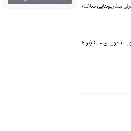
 برای سناریوهایی ساخته
این SKU دارای ۲۴ پورت Fast Ethernet (10/100Base-T) با قابلیت PoE+ برای تغذیه دستگاه‌های شبکه‌ای (تلفن IP، اکسس‌پوینت، دوربین سبک) و ۴
رای تمام پورت‌ها دارد. این مقدار معمولاً امکان
رت با \~30W (در حالت PoE+) را فراهم می‌کند و چگونگی تخصیص واقعی