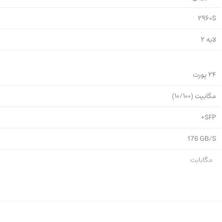
24-پورت-PoE سری 2960S معمولاً نرخ فورواردینگ در بازهٔ \~41.7 Mpps (برای فریم 64 بایتی) ر
2960S
لایه 2
24 پورت
مگابیت (10/100)
+SFP
176 GB/S
مگابایت
دارد
PoE