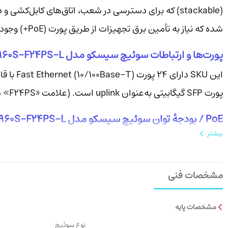
(stackable) که برای دسترسی در شعب، اتاق‌های کاب
شده که نیاز به تأمین برق تجهیزات از طریق پورت (PoE+) وجود دارد.
پورت‌ها و ارتباطات سوئیچ سیسکو مدل WS-C2960S-F24PS-L
پورت SFP گیگابیتی به‌عنوان uplink است. (علامت «F24PS» در نام مدل به 24 پورت Fast Ethernet با PoE+ اشاره می‌کند).
PoE / بودجه‌ٔ توان سوئیچ سیسکو مدل WS-C2960S-F24PS-L
بیشتر
مشخصات فنی
وابسته به سیاست‌های توزیع توان و پیکربندی است. این پارامت
عملکرد و ظرفیت سوئیچ سیسکو مدل WS-C2960S-F24PS-L
مشخصات پایه
از دید عملکردی، خانوادهٔ 2960-S ظرفیت switching مناسبی (backplane 176 Gbps برای مدل-های LAN Base خانواده) ارائه می‌دهد؛ مدل‌های
نوع سوئیچ