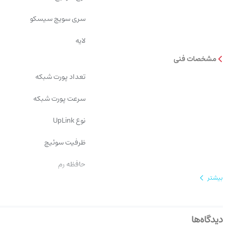
سری سویچ سیسکو
ترافیک گیگابیتی و VoIP قابل‌قبول است.
لایه
مشخصات فنی
تعداد پورت شبکه
سرعت پورت شبکه
نوع UpLink
ظرفیت سوئیچ
حافظه رم
بیشتر
قابلیت PoE
قابلیت‌های نرم‌افزاری و امنیتی سوئیچ سیسکو مدل WS-C2960S-F24PS-L
نوع PoE
دیدگاه‌ها