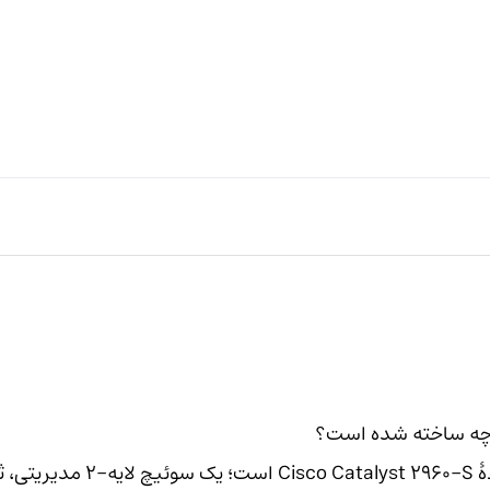
سوئیچ سیسکو مدل WS-C2960S-F24PS-L عضوی از خانواد