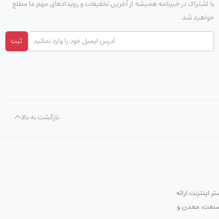
با اشتراک در خبرنامه همیشه از آخرین تخفیفات و رویدادهای مهم ما مطلع
خواهید شد
ثبت
رفتار خواهد بود؛ همیشه
برخی جزئیات فیزیکی یا قابلیت‌ها (مثلاً دقیقاً کدام پورت uplink یا پشتیبانی FlexStack) بسته به
End-of-Sale شده‌اند؛ برای پروژه‌های جدید یا نیاز به پشتیبانی
بازگشت به بالا
یک سوئیچ مدیریتی لایه-۲ (access switch) از خانوادهٔ Catalyst 2960-S(F) است که ۲۴ پورت PoE+
 اینترنت ارائه
(Fast Ethernet / 10/100) و۴ پورت SFP برای uplink ارائه می‌دهد و برای فضاهایی طراحی شده که نیاز به تغذیهٔ تجهیزات شبکه از طریق پورت (تلفن IP،
ت صنعت، معدن و