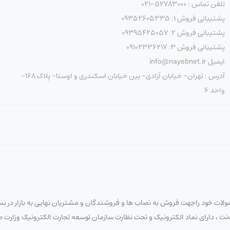
تلفن تماس : 52783000-021
پشتیبانی فروش 1: 09352605335
پشتیبانی فروش 2: 09395425057
 است، ولی نحوهٔ تخصیص (چند پورت با چه وات) در عمل تعیین‌کننده 
پشتیبانی فروش 3: 09102336217
ایمیل info@nayebnet.ir
آدرس : تهران- خیابان آزادی- بین خیابان اسکندری و اوستا- پلاک 168-
واحد 6
خانوادهٔ 2960-S قبلاً توسط Cisco دارای اعلامیهٔ  / End-of-Life
لات خود راجهت فروش به نصاب ها و فروشندگان و مشتریان نهایی به بازار در بستر
 نایب‌نت ، دارای نماد الکترونیک و تحت نظارت سازمان توسعه تجارت الکترونیک وزار
 و قابلیت‌های امنیتی سازمانی دارند.