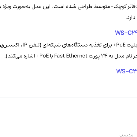
ل‌کشی و دفاتر کوچک-متوسط طراحی شده است. این مدل به‌صورت ویژه
سوئیچ از PoE+ (802.3at) و PoE (802.3af) پشتیبانی می‌کند و بودجهٔ توان کلی حدود 370 وات ب
تغذیهٔ 24 پورت با \~15.4W (همه‌شان در حالت 802.3af) یا حداکثر تا 12 پو
ر برای طراحی تعداد واقعی دستگاه‌های قابل تغذیه حیاتی است.
مدیریتی