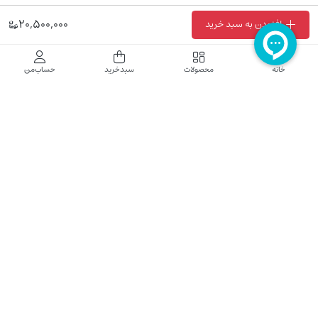
20,500,000
افزودن به سبد خرید
فروشگاه اینترنتی نایب نت
خانه
محصولات
سبدخرید
حساب‌من
فروشگاه اینترنتی نایب‌نت توزیع کننده تجهیزات شبکه در کشور می باشد که محصولات خود
راجهت فروش به نصاب ها و فروشندگان و مشتریان نهایی به بازار در بستر اینترنت ارائه می
نماید تا در تجهیز ابزار شبکه مورد نیاز بازار سهیم باشد. فروشگاه اینترنتی نایب‌نت ، دارای نماد
الکترونیک و تحت نظارت سازمان توسعه تجارت الکترونیک وزارت صنعت، معدن و تجارت
فعالیت می نماید.
تلفن پشتیبانی: 52783000-021 2605335-0935
5425057-0939 2336217-0910
ساعت کاری: شنبه تا چهارشنبه 9 الی 18
کلیه حقوق مادی و معنوی این سایت محفوظ و متعلق به نایب‌نت است.