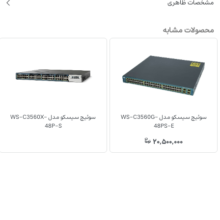
‌مشخصات ظاهری
محصولات مشابه
سوئیچ سیسکو مدل WS-C3560G-
سوئیچ سیسکو مدل WS-C3560X-
48P-S
48PS-E
20,500,000