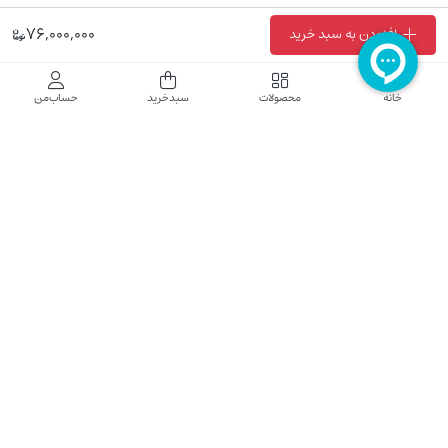
76,000,000
افزودن به سبد خرید
فروشگاه اینترنتی نایب نت
خانه
محصولات
سبدخرید
حساب‌من
فروشگاه اینترنتی نایب‌نت توزیع کننده تجهیزات شبکه در کشور می باشد که محصولات خود
راجهت فروش به نصاب ها و فروشندگان و مشتریان نهایی به بازار در بستر اینترنت ارائه می
نماید تا در تجهیز ابزار شبکه مورد نیاز بازار سهیم باشد. فروشگاه اینترنتی نایب‌نت ، دارای نماد
الکترونیک و تحت نظارت سازمان توسعه تجارت الکترونیک وزارت صنعت، معدن و تجارت
فعالیت می نماید.
تلفن پشتیبانی: 52783000-021 2605335-0935
5425057-0939 2336217-0910
ساعت کاری: شنبه تا چهارشنبه 9 الی 18
کلیه حقوق مادی و معنوی این سایت محفوظ و متعلق به نایب‌نت است.