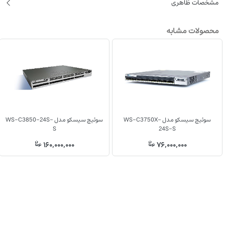
‌مشخصات ظاهری
محصولات مشابه
سوئیچ سیسکو مدل WS-C3750X-
سوئیچ سیسکو مدل WS-C3850-24S-
S
24S-S
160,000,000
76,000,000