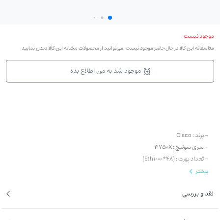
موجود نیست
متاسفانه این کالا در حال حاضر موجود نیست. می‌توانید از محصولات مشابه این کالا دیدن نمایید
موجود شد به من اطلاع بده
- برند : Cisco
- سری سوئیچ : 3750X
- تعداد پورت : (Eth1000*48)
- نوع آپلینک : ماژولار (Modular 1G / 10G)
بیشتر
- قابلیت POE: ندارد
نقد و بررسی
- لایه : لایه 3
- قابلیت Stack : دارد
- ظرفیت : 160 گیگابیت در ثانیه