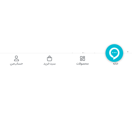
فروشگاه اینترنتی نایب نت
خانه
محصولات
سبدخرید
حساب‌من
فروشگاه اینترنتی نایب‌نت توزیع کننده تجهیزات شبکه در کشور می باشد که محصولات خود
راجهت فروش به نصاب ها و فروشندگان و مشتریان نهایی به بازار در بستر اینترنت ارائه می
نماید تا در تجهیز ابزار شبکه مورد نیاز بازار سهیم باشد. فروشگاه اینترنتی نایب‌نت ، دارای نماد
الکترونیک و تحت نظارت سازمان توسعه تجارت الکترونیک وزارت صنعت، معدن و تجارت
فعالیت می نماید.
تلفن پشتیبانی: 52783000-021 2605335-0935
5425057-0939 2336217-0910
ساعت کاری: شنبه تا چهارشنبه 9 الی 18