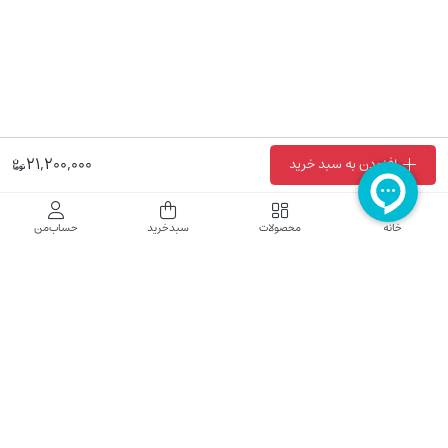
21,200,000
افزودن به سبد خرید
فروشگاه اینترنتی نایب نت
خانه
محصولات
سبدخرید
حساب‌من
فروشگاه اینترنتی نایب‌نت توزیع کننده تجهیزات شبکه در کشور می باشد که محصولات خود
راجهت فروش به نصاب ها و فروشندگان و مشتریان نهایی به بازار در بستر اینترنت ارائه می
نماید تا در تجهیز ابزار شبکه مورد نیاز بازار سهیم باشد. فروشگاه اینترنتی نایب‌نت ، دارای نماد
الکترونیک و تحت نظارت سازمان توسعه تجارت الکترونیک وزارت صنعت، معدن و تجارت
فعالیت می نماید.
تلفن پشتیبانی: 52783000-021 2605335-0935
5425057-0939 2336217-0910