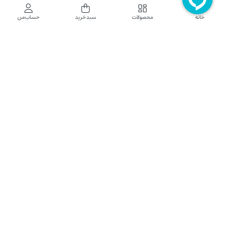
فروشگاه اینترنتی نایب نت
خانه
محصولات
سبدخرید
حساب‌من
فروشگاه اینترنتی نایب‌نت توزیع کننده تجهیزات شبکه در کشور می باشد که محصولات خود
راجهت فروش به نصاب ها و فروشندگان و مشتریان نهایی به بازار در بستر اینترنت ارائه می
نماید تا در تجهیز ابزار شبکه مورد نیاز بازار سهیم باشد. فروشگاه اینترنتی نایب‌نت ، دارای نماد
الکترونیک و تحت نظارت سازمان توسعه تجارت الکترونیک وزارت صنعت، معدن و تجارت
فعالیت می نماید.
تلفن پشتیبانی: 52783000-021 2605335-0935
5425057-0939 2336217-0910
ساعت کاری: شنبه تا چهارشنبه 9 الی 18
کلیه حقوق مادی و معنوی این سایت محفوظ و متعلق به نایب‌نت است.