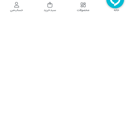
فروشگاه اینترنتی نایب نت
خانه
محصولات
سبدخرید
حساب‌من
فروشگاه اینترنتی نایب‌نت توزیع کننده تجهیزات شبکه در کشور می باشد که محصولات خود
راجهت فروش به نصاب ها و فروشندگان و مشتریان نهایی به بازار در بستر اینترنت ارائه می
نماید تا در تجهیز ابزار شبکه مورد نیاز بازار سهیم باشد. فروشگاه اینترنتی نایب‌نت ، دارای نماد
الکترونیک و تحت نظارت سازمان توسعه تجارت الکترونیک وزارت صنعت، معدن و تجارت
فعالیت می نماید.
تلفن پشتیبانی: 52783000-021 2605335-0935
5425057-0939 2336217-0910
ساعت کاری: شنبه تا چهارشنبه 9 الی 18
کلیه حقوق مادی و معنوی این سایت محفوظ و متعلق به نایب‌نت است.