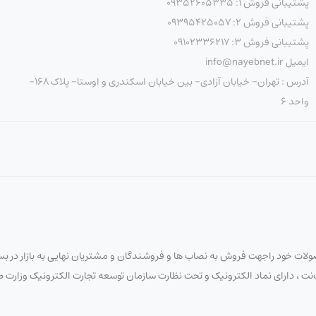
پشتیبانی فروش 1: 09352605335
پشتیبانی فروش 2: 09395425057
پشتیبانی فروش 3: 09102336217
ایمیل info@nayebnet.ir
آدرس : تهران- خیابان آزادی- بین خیابان اسکندری و اوستا- پلاک 168-
واحد 6
لات خود راجهت فروش به نصاب ها و فروشندگان و مشتریان نهایی به بازار در بستر
 نایب‌نت ، دارای نماد الکترونیک و تحت نظارت سازمان توسعه تجارت الکترونیک وزار