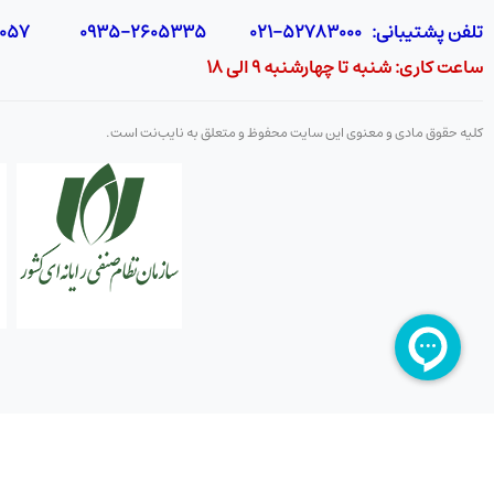
تلفن پشتیبانی: 52783000-021 2605335-0935 5425057-0939 2336217-0910
ساعت کاری: شنبه تا چهارشنبه 9 الی 18
کلیه حقوق مادی و معنوی این سایت محفوظ و متعلق به نایب‌نت است.