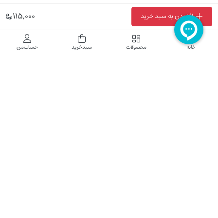
115,000
افزودن به سبد خرید
فروشگاه اینترنتی نایب نت
خانه
محصولات
سبدخرید
حساب‌من
فروشگاه اینترنتی نایب‌نت توزیع کننده تجهیزات شبکه در کشور می باشد که محصولات خود
راجهت فروش به نصاب ها و فروشندگان و مشتریان نهایی به بازار در بستر اینترنت ارائه می
نماید تا در تجهیز ابزار شبکه مورد نیاز بازار سهیم باشد. فروشگاه اینترنتی نایب‌نت ، دارای نماد
الکترونیک و تحت نظارت سازمان توسعه تجارت الکترونیک وزارت صنعت، معدن و تجارت
فعالیت می نماید.
تلفن پشتیبانی: 52783000-021 2605335-0935
5425057-0939 2336217-0910
ساعت کاری: شنبه تا چهارشنبه 9 الی 18
کلیه حقوق مادی و معنوی این سایت محفوظ و متعلق به نایب‌نت است.