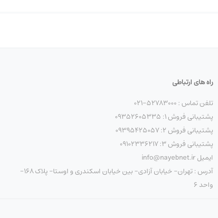
زبانه قفل داشته باشد
راه های ارتباطی
تلفن تماس : 52783000-021
پشتیبانی فروش 1: 09352605335
پشتیبانی فروش 2: 09395425057
یکی و الکترونیکی در برابر دسترسی غیرمجاز و عوامل محیطی اس
پشتیبانی فروش 3: 09102336217
سوئیچی موجود هستند و در مکان‌های مختلفی از جمله تابلوهای
ایمیل info@nayebnet.ir
آدرس : تهران- خیابان آزادی- بین خیابان اسکندری و اوستا- پلاک 168-
واحد 6