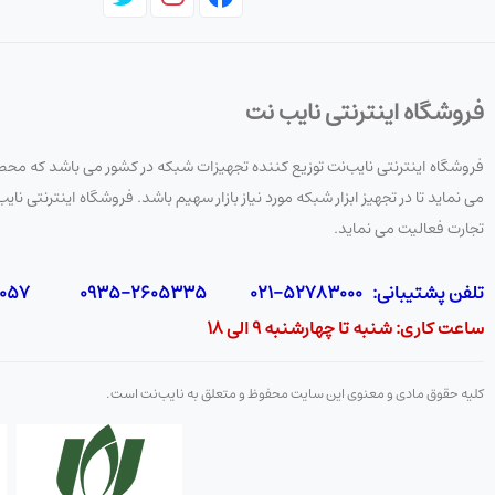
:کاربردهای قفل رک
رک‌های مخابراتی
:
فروشگاه اینترنتی نایب نت
برای محافظت از تجهیزات شبکه و ارتباطات در برابر دسترسی غی
فروشگاه اینترنتی نایب‌نت توزیع کننده تجهیزات شبکه در کشور می باشد که محصو
تابلوهای شبکه
:
می نماید تا در تجهیز ابزار شبکه مورد نیاز بازار سهیم باشد. فروشگاه اینترنتی
برای ایمن‌سازی تجهیزات شبکه و جلوگیری از دسترسی افراد غی
تجارت فعالیت می نماید.
دیتاسنترها
:
تلفن پشتیبانی: 52783000-021 2605335-0935 5425057-0939 2336217-0910
ساعت کاری: شنبه تا چهارشنبه 9 الی 18
برای حفاظت از سرورها، تجهیزات ذخیره‌سازی و سایر تجهیزات ح
تجهیزات اتوماسیون صنعتی
:
کلیه حقوق مادی و معنوی این سایت محفوظ و متعلق به نایب‌نت است.
در خطوط تولید، تابلوهای کنترل موتور و
PLC
ها برای حفاظت از ت