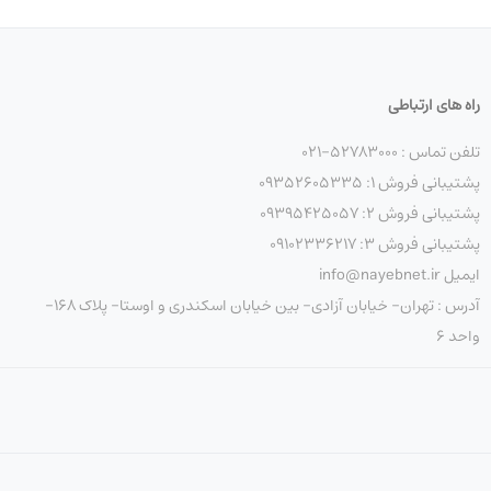
راه های ارتباطی
تلفن تماس : 52783000-021
پشتیبانی فروش 1: 09352605335
پشتیبانی فروش 2: 09395425057
پشتیبانی فروش 3: 09102336217
ایمیل info@nayebnet.ir
آدرس : تهران- خیابان آزادی- بین خیابان اسکندری و اوستا- پلاک 168-
واحد 6