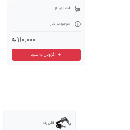
آماده ارسال
موجود در انبار
110,000
افزودن به سبد
قفل رک