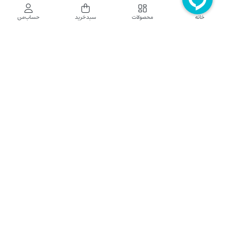
فروشگاه اینترنتی نایب نت
خانه
محصولات
سبدخرید
حساب‌من
فروشگاه اینترنتی نایب‌نت توزیع کننده تجهیزات شبکه در کشور می باشد که محصولات خود
راجهت فروش به نصاب ها و فروشندگان و مشتریان نهایی به بازار در بستر اینترنت ارائه می
نماید تا در تجهیز ابزار شبکه مورد نیاز بازار سهیم باشد. فروشگاه اینترنتی نایب‌نت ، دارای نماد
الکترونیک و تحت نظارت سازمان توسعه تجارت الکترونیک وزارت صنعت، معدن و تجارت
فعالیت می نماید.
تلفن پشتیبانی: 52783000-021 2605335-0935
5425057-0939 2336217-0910
ساعت کاری: شنبه تا چهارشنبه 9 الی 18
کلیه حقوق مادی و معنوی این سایت محفوظ و متعلق به نایب‌نت است.