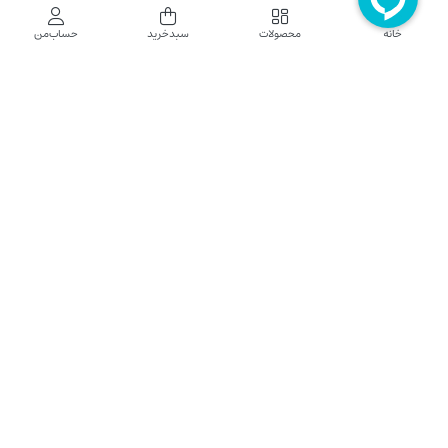
فروشگاه اینترنتی نایب نت
خانه
محصولات
سبدخرید
حساب‌من
فروشگاه اینترنتی نایب‌نت توزیع کننده تجهیزات شبکه در کشور می باشد که محصولات خود
راجهت فروش به نصاب ها و فروشندگان و مشتریان نهایی به بازار در بستر اینترنت ارائه می
نماید تا در تجهیز ابزار شبکه مورد نیاز بازار سهیم باشد. فروشگاه اینترنتی نایب‌نت ، دارای نماد
الکترونیک و تحت نظارت سازمان توسعه تجارت الکترونیک وزارت صنعت، معدن و تجارت
فعالیت می نماید.
تلفن پشتیبانی: 52783000-021 2605335-0935
5425057-0939 2336217-0910
ساعت کاری: شنبه تا چهارشنبه 9 الی 18
کلیه حقوق مادی و معنوی این سایت محفوظ و متعلق به نایب‌نت است.