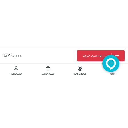
790,000
افزودن به سبد خرید
فروشگاه اینترنتی نایب نت
خانه
محصولات
سبدخرید
حساب‌من
فروشگاه اینترنتی نایب‌نت توزیع کننده تجهیزات شبکه در کشور می باشد که محصولات خود
راجهت فروش به نصاب ها و فروشندگان و مشتریان نهایی به بازار در بستر اینترنت ارائه می
نماید تا در تجهیز ابزار شبکه مورد نیاز بازار سهیم باشد. فروشگاه اینترنتی نایب‌نت ، دارای نماد
الکترونیک و تحت نظارت سازمان توسعه تجارت الکترونیک وزارت صنعت، معدن و تجارت
فعالیت می نماید.
تلفن پشتیبانی: 52783000-021 2605335-0935