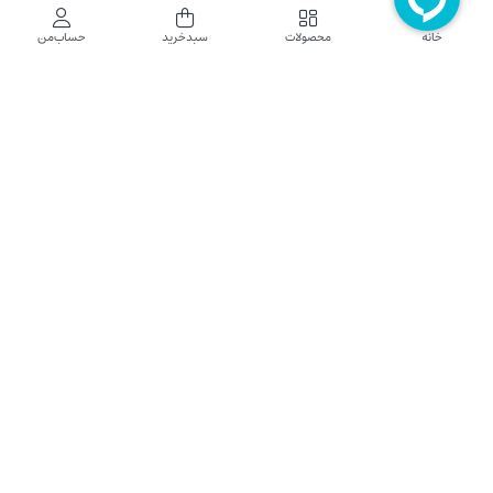
فروشگاه اینترنتی نایب نت
خانه
محصولات
سبدخرید
حساب‌من
فروشگاه اینترنتی نایب‌نت توزیع کننده تجهیزات شبکه در کشور می باشد که محصولات خود
راجهت فروش به نصاب ها و فروشندگان و مشتریان نهایی به بازار در بستر اینترنت ارائه می
نماید تا در تجهیز ابزار شبکه مورد نیاز بازار سهیم باشد. فروشگاه اینترنتی نایب‌نت ، دارای نماد
الکترونیک و تحت نظارت سازمان توسعه تجارت الکترونیک وزارت صنعت، معدن و تجارت
فعالیت می نماید.
تلفن پشتیبانی: 52783000-021 2605335-0935
5425057-0939 2336217-0910
ساعت کاری: شنبه تا چهارشنبه 9 الی 18
کلیه حقوق مادی و معنوی این سایت محفوظ و متعلق به نایب‌نت است.