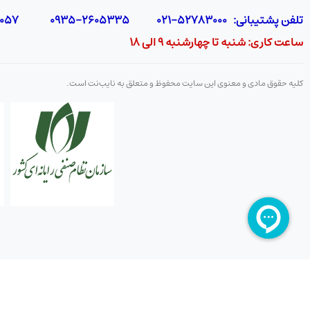
تلفن پشتیبانی: 52783000-021 2605335-0935 5425057-0939 2336217-0910
ساعت کاری: شنبه تا چهارشنبه 9 الی 18
کلیه حقوق مادی و معنوی این سایت محفوظ و متعلق به نایب‌نت است.