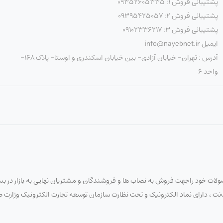
پشتیبانی فروش 1: 09352605335
پشتیبانی فروش 2: 09395425057
پشتیبانی فروش 3: 09102336217
ایمیل info@nayebnet.ir
آدرس : تهران- خیابان آزادی- بین خیابان اسکندری و اوستا- پلاک 168-
واحد 6
لات خود راجهت فروش به نصاب ها و فروشندگان و مشتریان نهایی به بازار در بستر
 نایب‌نت ، دارای نماد الکترونیک و تحت نظارت سازمان توسعه تجارت الکترونیک وزار