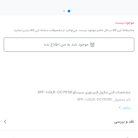
موجود نیست
متاسفانه این کالا در حال حاضر موجود نیست. می‌توانید از محصولات مشابه این کالا دیدن نمایید
موجود شد به من اطلاع بده
مشخصات فنی ماژول فیبر نوری سیسکو XFP-10GLR-OC192SR
نام محصول : XFP-10GLR-OC192SR
ابعاد ماژول فیبر نوری سیسکو : 13*55*8 میلی متر
بیشتر
نرخ انتقال اطلاعات : 10 گیگابیت بر ثانیه
نقد و بررسی
نوع ماژول : XFP
نوع تکنولوژی ارتباطی : wired
نوع کابل بندی : 10GBase-LR