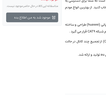
دم است که شما برای دسترسی به
متاسفانه این کالا در حال حاضر موجود نیست.
خاب کنید. از بهترین انواع مودم
موجود شد به من اطلاع بده
یکی از تازه ترین مدل‌های مودم ساخت شده برند هوآوی است. این مدل مودم هوآوی در سال 2018 توسط کمپانی (huawei) طراحی و ساخته
این مودم که با عنوان اختصاری HWS32 MWA کمپانی هواوی و یا L01 s کمپانی au هم شناخته‌ می شود با بکارگیری از تجمیع فرکانسی (Carrier Aggregation) از تجمیع چند کانال‌ در حالت