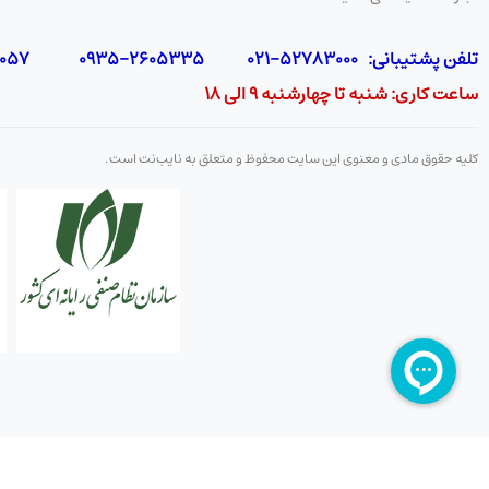
تلفن پشتیبانی: 52783000-021 2605335-0935 5425057-0939 2336217-0910
ساعت کاری: شنبه تا چهارشنبه 9 الی 18
کلیه حقوق مادی و معنوی این سایت محفوظ و متعلق به نایب‌نت است.
مودم هوآوی مدل speed wi-fi home l01-s
نوع اتصال: بی‌سیم و باسیم
سرعت انتقال داده‌ها : Mbps1200
نوع آنتن : MIMO4x4
شبکه‌های
قابل پشتیبانی : 4G , TD-LTE , 4.5G
رابط‌ها: RJ-45 WAN/LAN , شیار سیم کارت
منبع تغذیه: 12V 2A