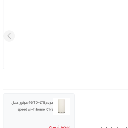
مودم 4G TD-LTE هوآوی مدل
speed wi-fi home l01/s
موجود نیست