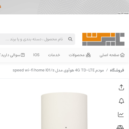
صفحه اصلی
محصولات
خدمات
IOS
سوالی دارید؟
فروشگاه
مودم 4G TD-LTE هوآوی مدل speed wi-fi home l01/s