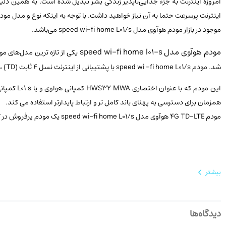
امروزه اینترنت به جزء جدایی‌ناپذیر زندگی بشر تبدیل شده است. به همین دلیل
اینترنت پرسرعت حتما به آن نیاز خواهید داشت. با توجه به اینکه نوع و مدل مودم ت
موجود در بازار مودم هوآوی مدل speed wi-fi home L01/s می‌باشد.
مودم هوآوی مدل speed wi-fi home l01-s
شد. مودم speed wi -fi home L01/s با پشتیبانی‌ از اینترنت نسل‌ 4 ثابت‌ (TD) ، تلفن همراه (FD) و WiMAX2+ . با سرعت‌ بارگیری حداکثر Mbps440 در رسته لوازم شبکه CAT9 قرار می گیرد .
همزمان برای دسترسی به پهنای باند کامل تر و ارتباط‌ پایدارتر استفاده می کند.
مودم 4G TD-LTE هوآوی مدل speed wi-fi home L01/s یک مودم پرفروش در کشورهای آسیایی می‌باشد. این مودم در سال 2018 و به سفارش اپراتور موبایل ژاپنی au تولید و ارائه شد.
بیشتر
دیدگاه‌ها