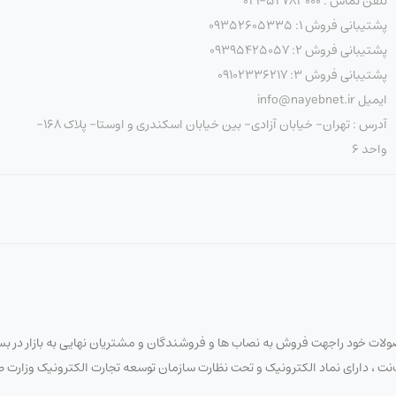
تلفن تماس : 52783000-021
پشتیبانی فروش 1: 09352605335
پشتیبانی فروش 2: 09395425057
پشتیبانی فروش 3: 09102336217
ایمیل info@nayebnet.ir
آدرس : تهران- خیابان آزادی- بین خیابان اسکندری و اوستا- پلاک 168-
واحد 6
لات خود راجهت فروش به نصاب ها و فروشندگان و مشتریان نهایی به بازار در بستر
 نایب‌نت ، دارای نماد الکترونیک و تحت نظارت سازمان توسعه تجارت الکترونیک وزار