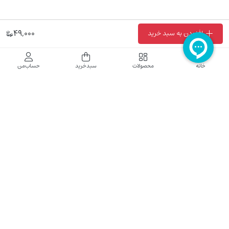
49,000
افزودن به سبد خرید
فروشگاه اینترنتی نایب نت
خانه
محصولات
سبدخرید
حساب‌من
فروشگاه اینترنتی نایب‌نت توزیع کننده تجهیزات شبکه در کشور می باشد که محصولات خود
راجهت فروش به نصاب ها و فروشندگان و مشتریان نهایی به بازار در بستر اینترنت ارائه می
نماید تا در تجهیز ابزار شبکه مورد نیاز بازار سهیم باشد. فروشگاه اینترنتی نایب‌نت ، دارای نماد
الکترونیک و تحت نظارت سازمان توسعه تجارت الکترونیک وزارت صنعت، معدن و تجارت
فعالیت می نماید.
تلفن پشتیبانی: 52783000-021 2605335-0935
5425057-0939 2336217-0910
ساعت کاری: شنبه تا چهارشنبه 9 الی 18
کلیه حقوق مادی و معنوی این سایت محفوظ و متعلق به نایب‌نت است.