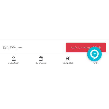
2,350,000
افزودن به سبد خرید
فروشگاه اینترنتی نایب نت
خانه
محصولات
سبدخرید
حساب‌من
فروشگاه اینترنتی نایب‌نت توزیع کننده تجهیزات شبکه در کشور می باشد که محصولات خود
راجهت فروش به نصاب ها و فروشندگان و مشتریان نهایی به بازار در بستر اینترنت ارائه می
نماید تا در تجهیز ابزار شبکه مورد نیاز بازار سهیم باشد. فروشگاه اینترنتی نایب‌نت ، دارای نماد
الکترونیک و تحت نظارت سازمان توسعه تجارت الکترونیک وزارت صنعت، معدن و تجارت
فعالیت می نماید.
تلفن پشتیبانی: 52783000-021 2605335-0935