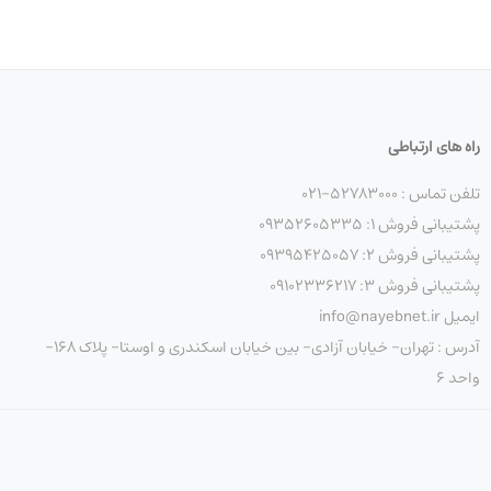
00
راه های ارتباطی
تلفن تماس : 52783000-021
پشتیبانی فروش 1: 09352605335
پشتیبانی فروش 2: 09395425057
پشتیبانی فروش 3: 09102336217
ات شبکه را انجام دهید.
ایمیل info@nayebnet.ir
آدرس : تهران- خیابان آزادی- بین خیابان اسکندری و اوستا- پلاک 168-
واحد 6
مقدار