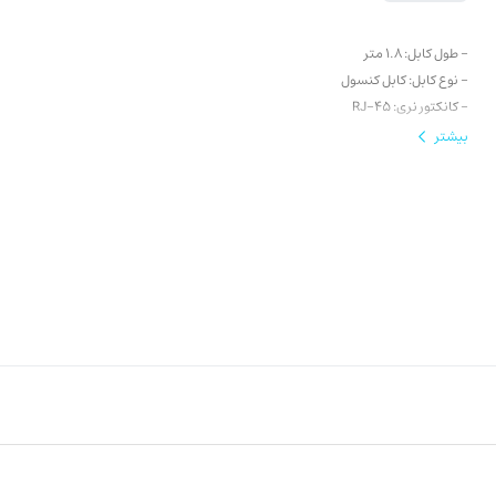
- طول کابل: 1.8 متر
- نوع کابل: کابل کنسول
- کانکتور نری: RJ-45
وضعیت کارکرد : نو
بیشتر