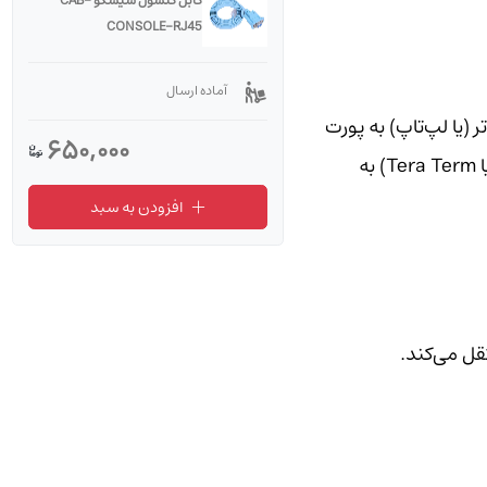
کابل کنسول سیسکو CAB-
CONSOLE-RJ45
آماده ارسال
ی است که برای اتصال کامپیوتر (یا لپ‌تاپ) به پورت
650,000
کنسول دستگاه‌های شبکه سیسکو (مثل روتر و سوئیچ) استفاده می‌شود تا بتوانید از طریق نرم‌افزارهای ترمینال (مثل PuTTY یا Tera Term) به
افزودن به سبد
قل می‌کند.