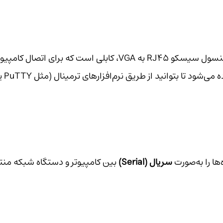
کابل Cisco CAB-CONSOLE-RJ45-to-VGA یا همان کابل کنسول سیسکو RJ45 به VGA، کابل
ها را به‌صورت
سریال (Serial)
بین کامپیوتر و دستگاه شبکه منت