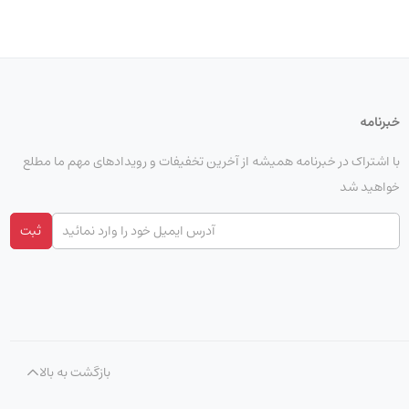
Speed (baud rate): 96
Data bits: 8
Stop bits: 1
خبرنامه
Parity: None
با اشتراک در خبرنامه همیشه از آخرین تخفیفات و رویدادهای مهم ما مطلع
خواهید شد
Flow control: None
ثبت
بازگشت به بالا