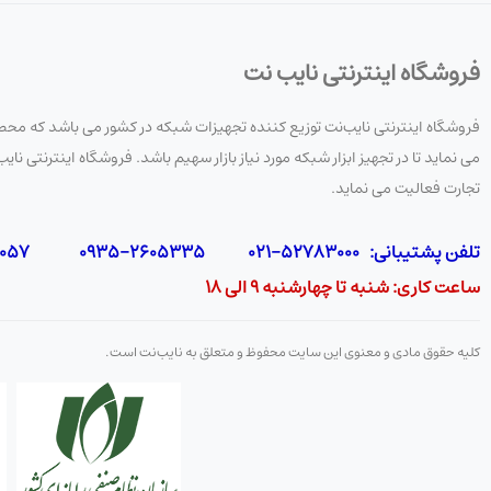
مدل
CAB-CONSOLE-RJ45
فروشگاه اینترنتی نایب نت
طول کابل
حدود 1.8 متر (6 فوت)
فروشگاه اینترنتی نایب‌نت توزیع کننده تجهیزات شبکه در کشور می باشد که محصو
می نماید تا در تجهیز ابزار شبکه مورد نیاز بازار سهیم باشد. فروشگاه اینترنتی
رنگ
آبی روشن (Light Blue)
تجارت فعالیت می نماید.
نوع کابل
Flat / rollover (کابل تخت رول‌اور)
تلفن پشتیبانی: 52783000-021 2605335-0935 5425057-0939 2336217-0910
نوع اتصال
RJ45 نری ↔ DB9 مادگی (RS-232)
ساعت کاری: شنبه تا چهارشنبه 9 الی 18
استاندارد سیگنال
RS-232 serial
کلیه حقوق مادی و معنوی این سایت محفوظ و متعلق به نایب‌نت است.
کاربرد
اتصال کنسول شبکه به 