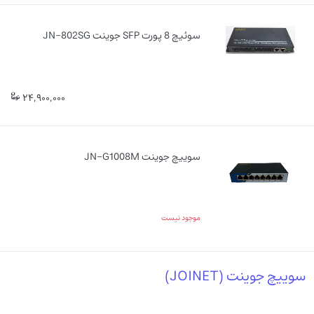
سوئیچ 8 پورت SFP جوینت JN-802SG
24,900,000
سوییچ جوینت JN-G1008M
موجود نیست
سوییچ جوینت (JOINET)