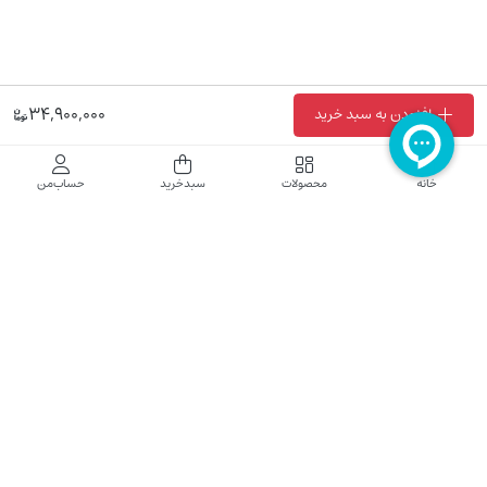
34,900,000
افزودن به سبد خرید
فروشگاه اینترنتی نایب نت
خانه
محصولات
سبدخرید
حساب‌من
فروشگاه اینترنتی نایب‌نت توزیع کننده تجهیزات شبکه در کشور می باشد که محصولات خود
راجهت فروش به نصاب ها و فروشندگان و مشتریان نهایی به بازار در بستر اینترنت ارائه می
نماید تا در تجهیز ابزار شبکه مورد نیاز بازار سهیم باشد. فروشگاه اینترنتی نایب‌نت ، دارای نماد
الکترونیک و تحت نظارت سازمان توسعه تجارت الکترونیک وزارت صنعت، معدن و تجارت
فعالیت می نماید.
تلفن پشتیبانی: 52783000-021 2605335-0935
5425057-0939 2336217-0910
ساعت کاری: شنبه تا چهارشنبه 9 الی 18