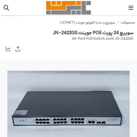
JOINET
محصولات
سوییچ و مدیا کانورتور جوینت (JOINET)
سوییچ 24 پورت POE جوینت JN-2422GS
24-Port POE Switch Joint JN-2422GS