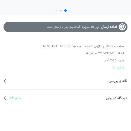
آماده ارسال
این کالا موجود ، آماده پردازش و ارسال است
مشخصات فنی ماژول شبکه سیسکو NIM-2GE-CU-SFP :
ابعاد : 184*89*32 میلیمتر
وزن : 252 گرم
تعداد پورت ها : 4 عدد
بیشتر
نوع پورت ها : 2xGE, 2xSFP
نقد و بررسی
دستگاه های سازگار : روترهای سیسکو سری 4000
دیدگاه کاربران
0
دیدگاه