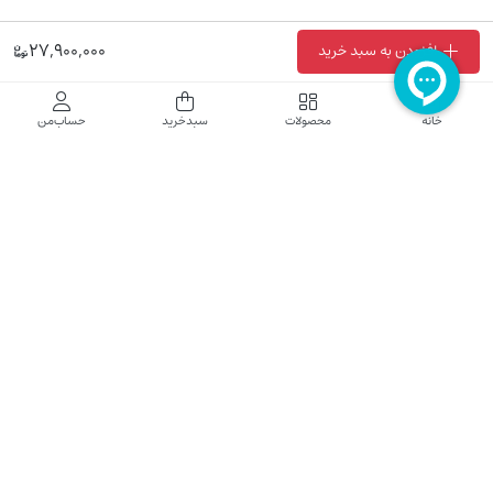
27,900,000
افزودن به سبد خرید
فروشگاه اینترنتی نایب نت
خانه
محصولات
سبدخرید
حساب‌من
فروشگاه اینترنتی نایب‌نت توزیع کننده تجهیزات شبکه در کشور می باشد که محصولات خود
راجهت فروش به نصاب ها و فروشندگان و مشتریان نهایی به بازار در بستر اینترنت ارائه می
نماید تا در تجهیز ابزار شبکه مورد نیاز بازار سهیم باشد. فروشگاه اینترنتی نایب‌نت ، دارای نماد
الکترونیک و تحت نظارت سازمان توسعه تجارت الکترونیک وزارت صنعت، معدن و تجارت
فعالیت می نماید.
تلفن پشتیبانی: 52783000-021 2605335-0935
5425057-0939 2336217-0910
ساعت کاری: شنبه تا چهارشنبه 9 الی 18
کلیه حقوق مادی و معنوی این سایت محفوظ و متعلق به نایب‌نت است.