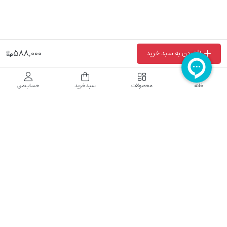
588,000
افزودن به سبد خرید
فروشگاه اینترنتی نایب نت
خانه
محصولات
سبدخرید
حساب‌من
فروشگاه اینترنتی نایب‌نت توزیع کننده تجهیزات شبکه در کشور می باشد که محصولات خود
راجهت فروش به نصاب ها و فروشندگان و مشتریان نهایی به بازار در بستر اینترنت ارائه می
نماید تا در تجهیز ابزار شبکه مورد نیاز بازار سهیم باشد. فروشگاه اینترنتی نایب‌نت ، دارای نماد
الکترونیک و تحت نظارت سازمان توسعه تجارت الکترونیک وزارت صنعت، معدن و تجارت
فعالیت می نماید.
تلفن پشتیبانی: 52783000-021 2605335-0935
5425057-0939 2336217-0910
ساعت کاری: شنبه تا چهارشنبه 9 الی 18