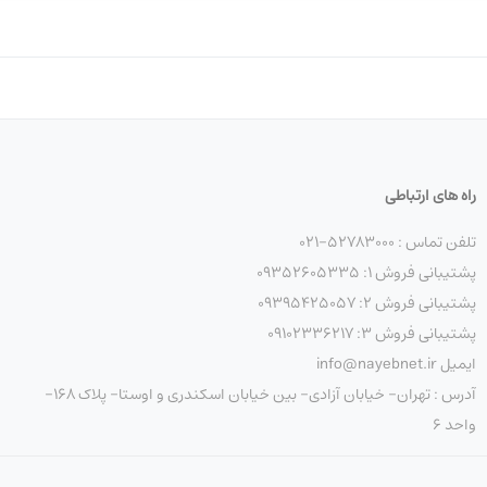
راه های ارتباطی
تلفن تماس : 52783000-021
پشتیبانی فروش 1: 09352605335
پشتیبانی فروش 2: 09395425057
پشتیبانی فروش 3: 09102336217
ایمیل info@nayebnet.ir
آدرس : تهران- خیابان آزادی- بین خیابان اسکندری و اوستا- پلاک 168-
واحد 6