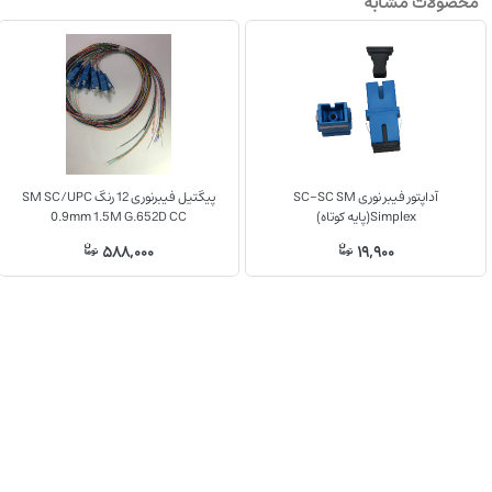
محصولات مشابه
آداپتور فیبر نوری SC-SC SM
پیگتیل فیبرنوری 12 رنگ SM SC/UPC
Simplex(پایه کوتاه)
0.9mm 1.5M G.652D CC
588,000
19,900