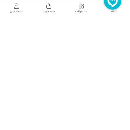
فروشگاه اینترنتی نایب نت
خانه
محصولات
سبدخرید
حساب‌من
فروشگاه اینترنتی نایب‌نت توزیع کننده تجهیزات شبکه در کشور می باشد که محصولات خود
راجهت فروش به نصاب ها و فروشندگان و مشتریان نهایی به بازار در بستر اینترنت ارائه می
نماید تا در تجهیز ابزار شبکه مورد نیاز بازار سهیم باشد. فروشگاه اینترنتی نایب‌نت ، دارای نماد
الکترونیک و تحت نظارت سازمان توسعه تجارت الکترونیک وزارت صنعت، معدن و تجارت
فعالیت می نماید.
تلفن پشتیبانی: 52783000-021 2605335-0935
5425057-0939 2336217-0910
ساعت کاری: شنبه تا چهارشنبه 9 الی 18
کلیه حقوق مادی و معنوی این سایت محفوظ و متعلق به نایب‌نت است.