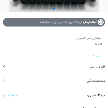
آماده ارسال
این کالا موجود ، آماده پردازش و ارسال است
اسپلیتر باکس فیبرنوری
کاربرد:
● مخابرات
بیشتر
● شبکه های داده
نقد و بررسی
● CATV
● ابزار تست.
● RFTS
مشخصات فنی
v نظارت بر شبکه
دیدگاه کاربران
0
دیدگاه