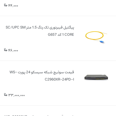
44,000
پیگتیل فیبرنوری تک رنگ 1.5 متر SC/UPC SM
1 CORE کد G657
46,000
قیمت سوئیچ شبکه سیسکو 24 پورت WS-
C2960XR-24PD-I
33,000,000