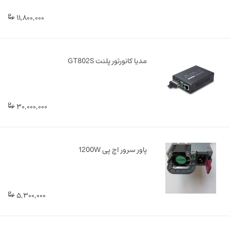
11,800,000
مدیا کانورتور پلنت GT802S
30,000,000
پاور سرور اچ پی 1200W
5,300,000