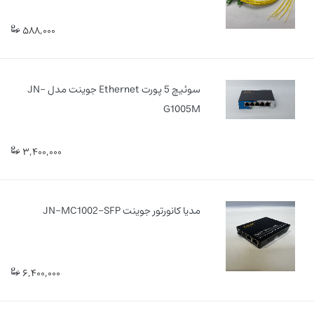
588,000
سوئیچ 5 پورت Ethernet جوینت مدل JN-
G1005M
3,400,000
مدیا کانورتور جوینت JN-MC1002-SFP
6,400,000