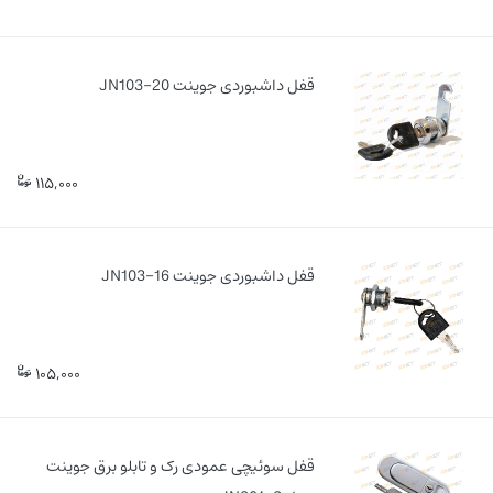
قفل داشبوردی جوینت JN103-20
115,000
قفل داشبوردی جوینت JN103-16
105,000
قفل سوئیچی عمودی رک و تابلو برق جوینت