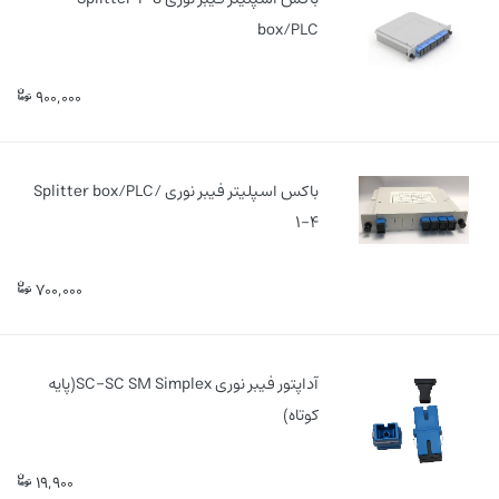
box/PLC
900,000
باکس اسپلیتر فیبر نوری Splitter box/PLC/
۱-۴
700,000
آداپتور فیبر نوری SC-SC SM Simplex(پایه
کوتاه)
19,900