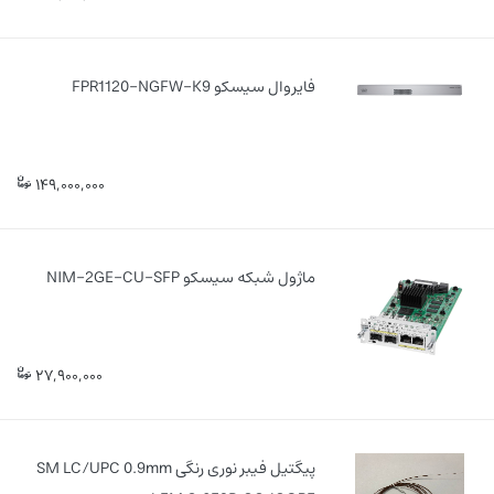
فایروال سیسکو FPR1120-NGFW-K9
149,000,000
ماژول شبکه سیسکو NIM-2GE-CU-SFP
27,900,000
پیگتیل فیبر نوری رنگی SM LC/UPC 0.9mm