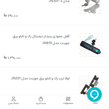
مدل JN301-3
790,000
قفل عمودی رمزدار دیجیتال رک و تابلو برق
جوینت مدل JN819
1,390,000
لولا درب رک و تابلو برق جوینت مدل JN201
199,000
خانه
محصولات
سبدخرید
حساب‌من