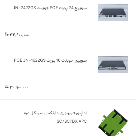
سوییچ 24 پورت POE جوینت JN-2422GS
34,900,000
سوییچ جوینت 16 پورت POE JN-1622GS
30,900,000
آداپتور فیبرنوری دابلکس سینگل مود
SC/SC/DX APC