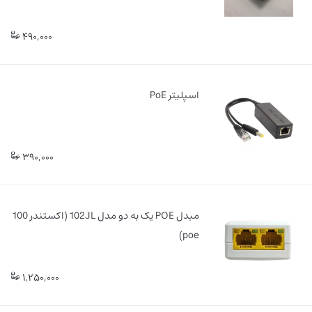
490,000
اسپلیتر PoE
390,000
مبدل POE یک به دو مدل 102JL (اکستندر 100
poe)
1,250,000