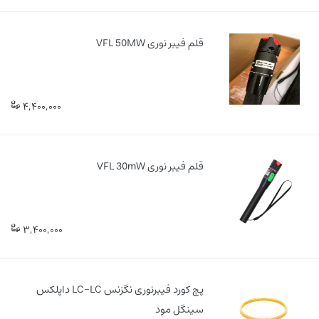
قلم فیبر نوری VFL 50MW
4,400,000
قلم فیبر نوری VFL 30mW
3,400,000
پچ کورد فیبرنوری نگزنس LC-LC داپلکس
سینگل مود