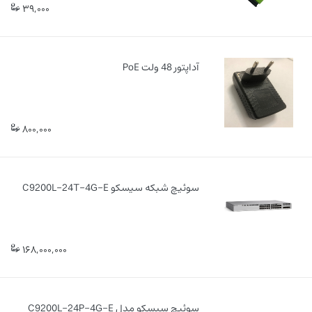
39,000
آداپتور 48 ولت PoE
800,000
سوئیچ شبکه سیسکو C9200L-24T-4G-E
168,000,000
سوئیچ سیسکو مدل C9200L-24P-4G-E