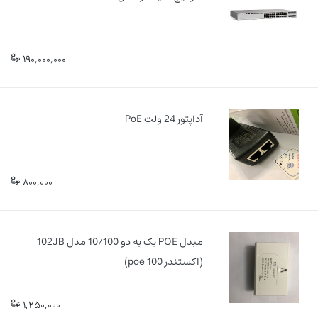
190,000,000
آداپتور 24 ولت PoE
800,000
مبدل POE یک به دو 10/100 مدل 102JB
(اکستندر 100 poe)
1,250,000