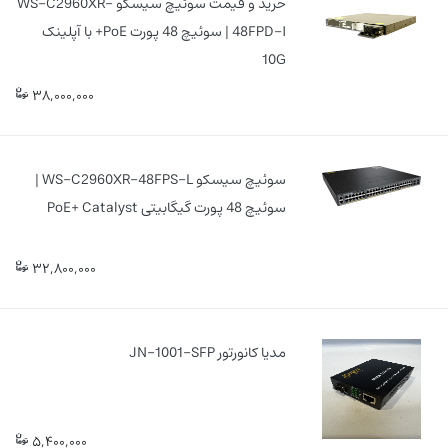
خرید و قیمت سوئیچ سیسکو WS-C2960XR-
48FPD-I | سوئیچ 48 پورت PoE+ با آپلینک
10G
38,000,000
سوئیچ سیسکو WS-C2960XR-48FPS-L |
سوئیچ 48 پورت گیگابیتی PoE+ Catalyst
32,800,000
مدیا کانورتور JN-1001-SFP
5,400,000